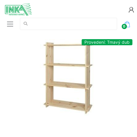
Vyhledávání:
0
Provedení: Tmavý dub