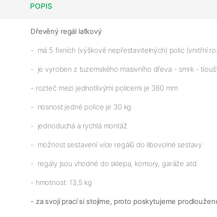
POPIS
Dřevěný regál laťkový
- má 5 fixních (výškově nepřestavitelných) polic (vnitřní 
- je vyroben z tuzemského masivního dřeva - smrk - tloušť
- rozteč mezi jednotlivými policemi je 380 mm
- nosnost jedné police je 30 kg
- jednoduchá a rychlá montáž
- možnost sestavení více regálů do libovolné sestavy
- regály jsou vhodné do sklepa, komory, garáže atd.
- hmotnost: 13,5 kg
- za svojí prací si stojíme, proto poskytujeme prodloužen