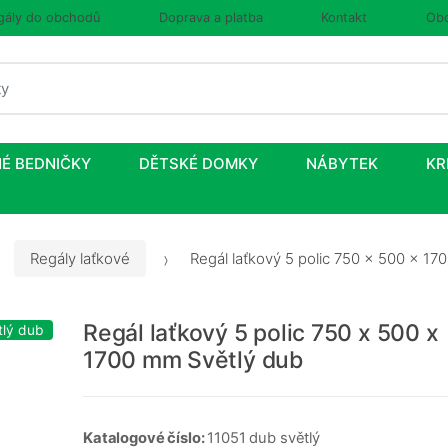
gály do obchodů
Doprava a platba
Kontakt
Obc
É BEDNIČKY
DĚTSKÉ DOMKY
NÁBYTEK
KR
Regály laťkové
Regál laťkový 5 polic 750 x 500 x 17
Regál laťkový 5 polic 750 x 500 x
tlý dub
1700 mm Světlý dub
Katalogové číslo:
11051 dub světlý