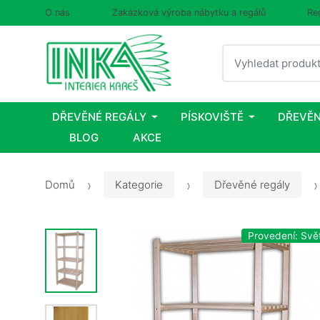
O nás
Zakázková výroba nábytku a regálů
Re
Vyhledat
DŘEVĚNÉ REGÁLY
PÍSKOVIŠTĚ
DŘEVĚN
BLOG
AKCE
Domů
Kategorie
Dřevěné regály
Provedení: Svě