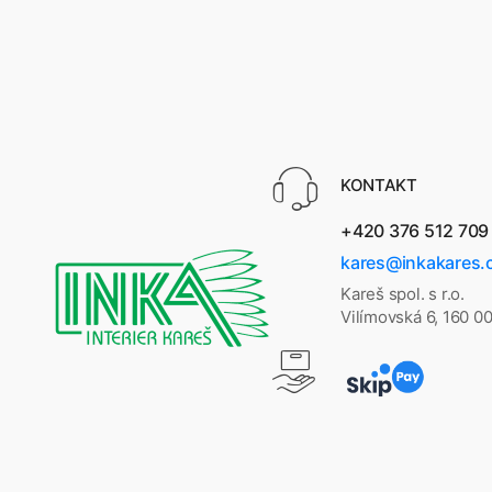
KONTAKT
+420 376 512 709
kares@inkakares.
Kareš spol. s r.o.
Vilímovská 6, 160 0