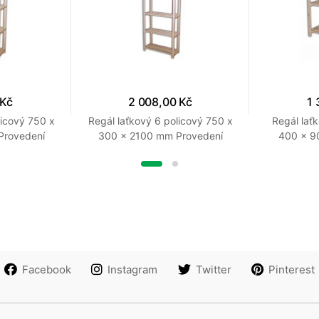
 Kč
2 008,00 Kč
1 
licový 750 x
Regál laťkový 6 policový 750 x
Regál lať
Provedení
300 x 2100 mm Provedení
400 x 9
přírodní
Facebook
Instagram
Twitter
Pinterest