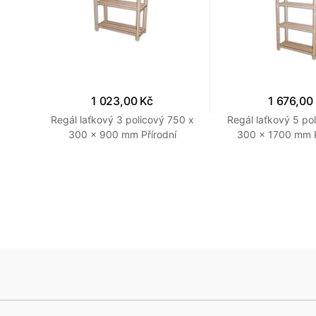
1 023,00 Kč
1 676,00
i 750
Regál laťkový 3 policový 750 x
Regál laťkový 5 po
í
300 x 900 mm Přírodní
300 x 1700 mm 
přírodní