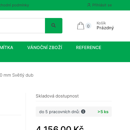
hodní podmínky
Přihlásit se
Košík
0
Prázdný
MÍTKA
VÁNOČNÍ ZBOŽÍ
REFERENCE
00 mm Světlý dub
Skladová dostupnost
do 5 pracovních dnů:
>5 ks
4 156,00 Kč