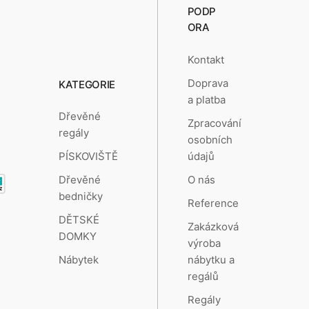
PODP
ORA
Kontakt
Doprava
KATEGORIE
a platba
Dřevěné
Zpracování
regály
osobních
údajů
PÍSKOVIŠTĚ
O nás
Dřevěné
bedničky
Reference
DĚTSKÉ
Zakázková
DOMKY
výroba
nábytku a
Nábytek
regálů
Regály