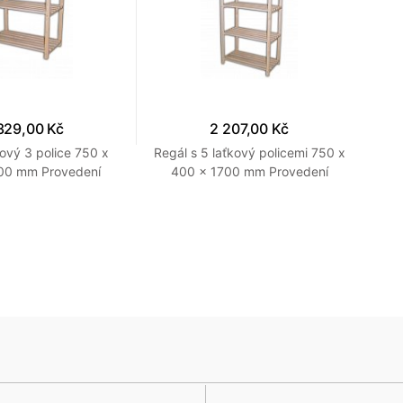
329,00 Kč
2 207,00 Kč
kový 3 police 750 x
Regál s 5 laťkový policemi 750 x
Reg
00 mm Provedení
400 x 1700 mm Provedení
x
přírodní
přírodní