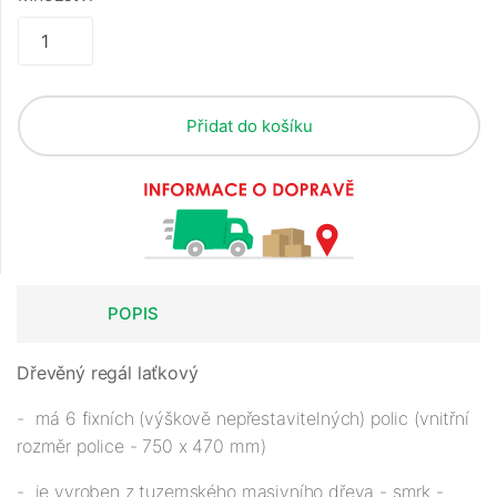
Přidat do košíku
POPIS
Dřevěný regál laťkový
- má 6 fixních (výškově nepřestavitelných) polic (vnitřní
rozměr police - 750 x 470 mm)
- je vyroben z tuzemského masivního dřeva - smrk -