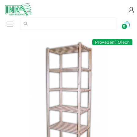
Vyhledávání:
0
Provedení: Ořech