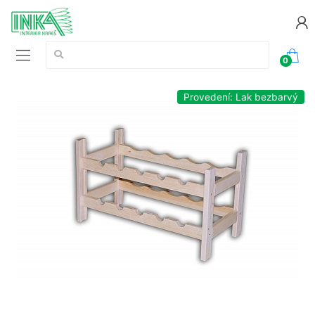
Vyhledávání:
0
Provedení: Lak bezbarvý