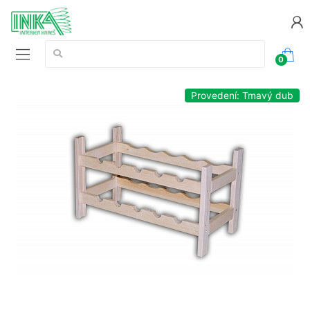
Vyhledávání:
0
Provedení: Tmavý dub