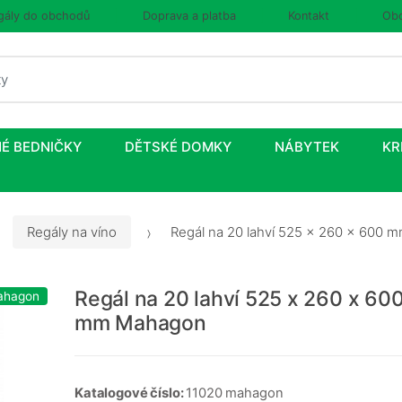
gály do obchodů
Doprava a platba
Kontakt
Obc
É BEDNIČKY
DĚTSKÉ DOMKY
NÁBYTEK
KR
Regály na víno
Regál na 20 lahví 525 x 260 x 600
Regál na 20 lahví 525 x 260 x 60
ahagon
mm Mahagon
Katalogové číslo:
11020 mahagon