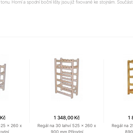
. Horní a spodní boční lišty jsou již fixované ke stojnám. Součástí
 Kč
1 348,00 Kč
1 
525 x 260 x
Regál na 30 lahví 525 x 260 x
Regál na 2
rodní
900 mm Přírodní
890