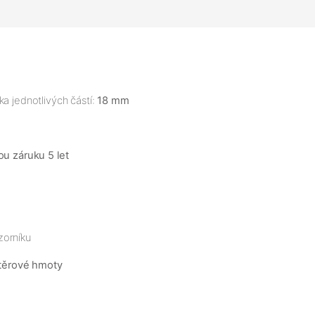
a jednotlivých částí:
18 mm
ou záruku 5 let
zorníku
těrové hmoty