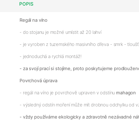
POPIS
Regál na víno
- do stojanu je možné umístit až 20 lahví
- je vyroben z tuzemského masivního dřeva - smrk - tloušťk
- jednoduchá a rychlá montáž!
- za svojí prací si stojíme, proto poskytujeme prodloužen
Povrchová úprava
- regál na víno je povrchově upraven v odstínu
mahagon
- výsledný odstín moření může mít drobnou odchylku od v
- vždy používáme ekologicky a zdravotně nezávadné ná