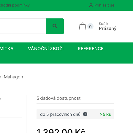
hodní podmínky
Přihlásit se
Košík
0
Prázdný
MÍTKA
VÁNOČNÍ ZBOŽÍ
REFERENCE
 mm Mahagon
0
Skladová dostupnost
do 5 pracovních dnů:
>5 ks
1 392,00 Kč