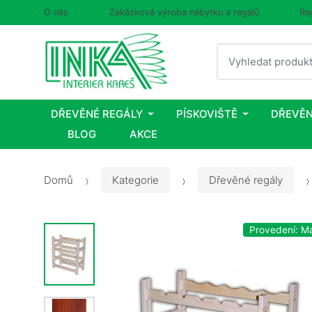
O nás
Zakázková výroba nábytku a regálů
Re
Vyhledat
DŘEVĚNÉ REGÁLY
PÍSKOVIŠTĚ
DŘEVĚN
BLOG
AKCE
Domů
Kategorie
Dřevěné regály
Provedení: M