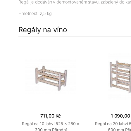
Regál je dodáván v demontovaném stavu, zabalený do kartonu
Hmotnost: 2,5 kg
Regály na víno
711,00 Kč
1 090,00
80 x
Regál na 10 lahví 525 x 260 x
Regál na 20 lahví 
300 mm Přírodní
600 mm Pří