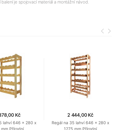
 balení je spojovací materiál a montážní návod.
878,00 Kč
2 444,00 Kč
5 lahví 646 x 280 x
Regál na 35 lahví 646 x 280 x
Re
 mm Přírodní
1275 mm Přírodní