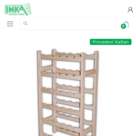
Vyhledávání:
0
Provedení: Kaštan