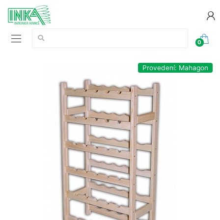
Vyhledávání:
0
Provedení: Mahagon