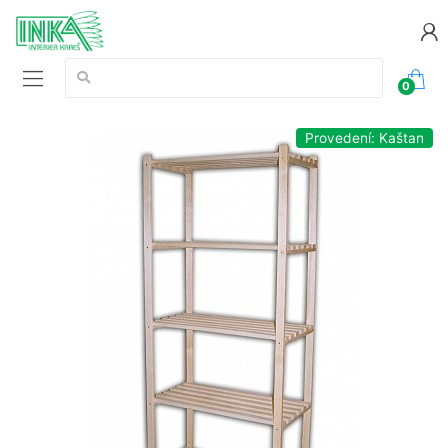
Vyhledávání:
0
Provedení: Kaštan