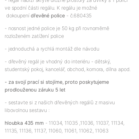
- regál nabízí skryté úložné prostory za dvířky s 1 policí
ve spodní části regálu. K regálu je možné
dokoupení
dřevěné police
- č.680435
- nosnost jedné police je 50 kg při rovnoměrně
rozloženém zatížení police
- jednoduchá a rychlá montáž dle návodu
- dřevěný regál je vhodný do interiéru - dětský,
studentský pokoj, kancelář, obchod, komora, dílna apod.
- za svojí prací si stojíme, proto poskytujeme
prodlouženou záruku 5 let
- sestavte si z našich dřevěných regálů z masivu
libovolnou sestavu :
hloubka 435 mm
- 11034, 11035 ,11036, 11037, 11134,
11135, 11136, 11137, 11060, 11061, 11062, 11063