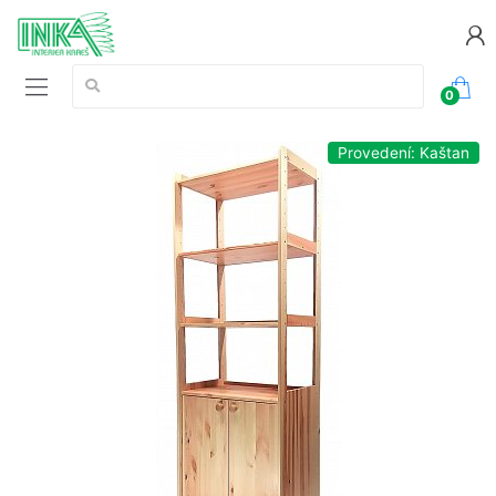
Vyhledávání:
0
Provedení: Kaštan