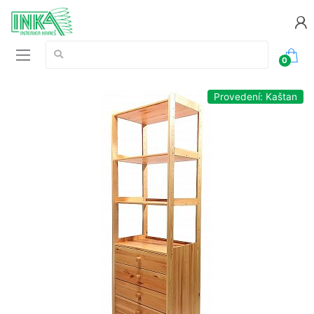
Vyhledávání:
0
Provedení: Kaštan