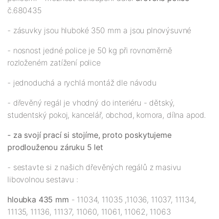
č.680435
- zásuvky jsou hluboké 350 mm a jsou plnovýsuvné
- nosnost jedné police je 50 kg při rovnoměrně
rozloženém zatížení police
- jednoduchá a rychlá montáž dle návodu
- dřevěný regál je vhodný do interiéru - dětský,
studentský pokoj, kancelář, obchod, komora, dílna apod.
- za svojí prací si stojíme, proto poskytujeme
prodlouženou záruku 5 let
- sestavte si z našich dřevěných regálů z masivu
libovolnou sestavu :
hloubka 435 mm
- 11034, 11035 ,11036, 11037, 11134,
11135, 11136, 11137, 11060, 11061, 11062, 11063