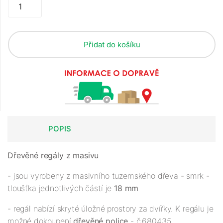
Přidat do košíku
POPIS
Dřevěné regály z masivu
- jsou vyrobeny z masivního tuzemského dřeva - smrk -
tloušťka jednotlivých částí je
18 mm
- regál nabízí skryté úložné prostory za dvířky. K regálu je
možné dokoupení
dřevěné police
- č.680435