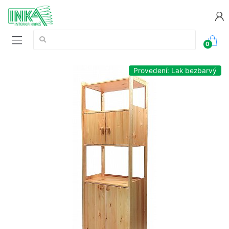
Vyhledávání:
0
Provedení: Lak bezbarvý