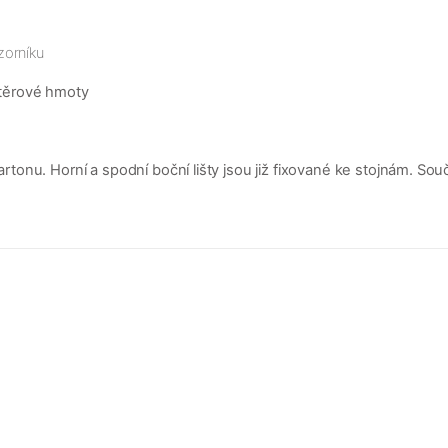
zorníku
těrové hmoty
nu. Horní a spodní boční lišty jsou již fixované ke stojnám. Součá