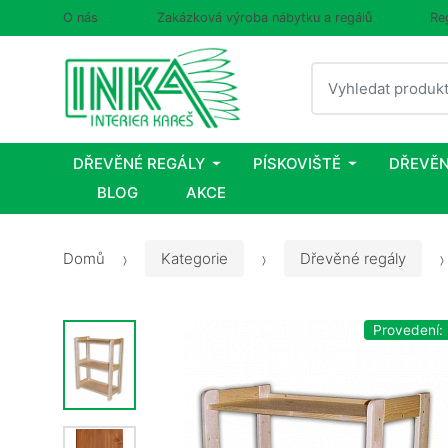
O nás
Zakázková výroba nábytku a regálů
Re
Vyhledat
DŘEVĚNÉ REGÁLY
PÍSKOVIŠTĚ
DŘEVĚN
BLOG
AKCE
Domů
Kategorie
Dřevěné regály
Provedení: