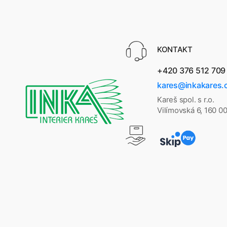
KONTAKT
+420 376 512 709
kares@inkakares.
Kareš spol. s r.o.
Vilímovská 6, 160 0