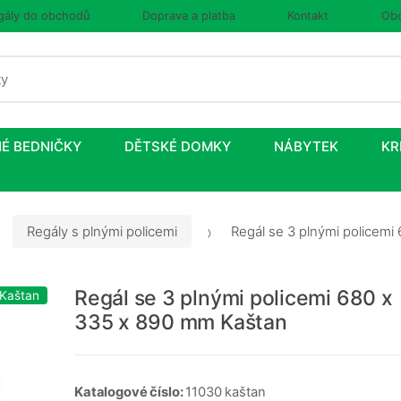
gály do obchodů
Doprava a platba
Kontakt
Obc
É BEDNIČKY
DĚTSKÉ DOMKY
NÁBYTEK
KR
Regály s plnými policemi
Regál se 3 plnými policem
Regál se 3 plnými policemi 680 x
 Kaštan
335 x 890 mm Kaštan
Katalogové číslo:
11030 kaštan