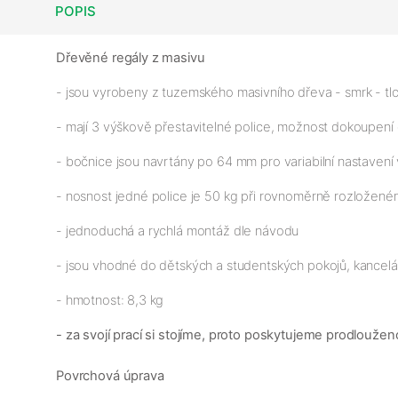
POPIS
Dřevěné regály z masivu
- jsou vyrobeny z tuzemského masivního dřeva - smrk - tlou
- mají 3 výškově přestavitelné police, možnost dokoupení
- bočnice jsou navrtány po 64 mm pro variabilní nastavení 
- nosnost jedné police je 50 kg při rovnoměrně rozloženém
- jednoduchá a rychlá montáž dle návodu
- jsou vhodné do dětských a studentských pokojů, kancelář
- hmotnost: 8,3 kg
- za svojí prací si stojíme, proto poskytujeme prodloužen
Povrchová úprava