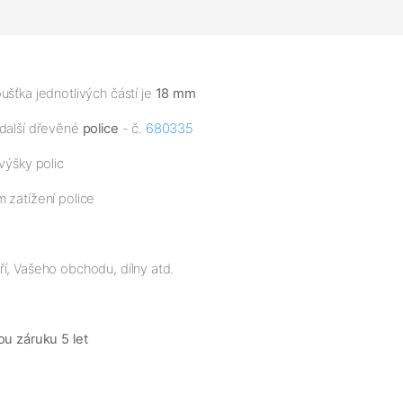
šťka jednotlivých částí je
18 mm
 další dřevěné
police
- č.
680335
výšky polic
 zatížení police
í, Vašeho obchodu, dílny atd.
ou záruku 5 let