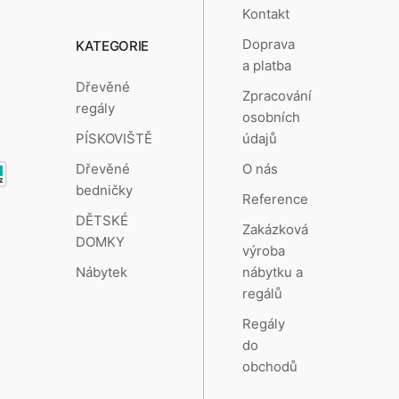
Kontakt
Doprava
KATEGORIE
a platba
Dřevěné
Zpracování
regály
osobních
údajů
PÍSKOVIŠTĚ
O nás
Dřevěné
bedničky
Reference
DĚTSKÉ
Zakázková
DOMKY
výroba
nábytku a
Nábytek
regálů
Regály
do
obchodů