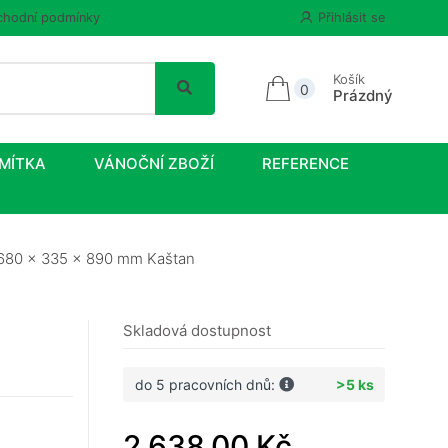
hodní podmínky
Přihlásit se
Košík
0
Prázdný
MÍTKA
VÁNOČNÍ ZBOŽÍ
REFERENCE
i 680 x 335 x 890 mm Kaštan
Skladová dostupnost
do 5 pracovních dnů:
>5 ks
2 638,00 Kč