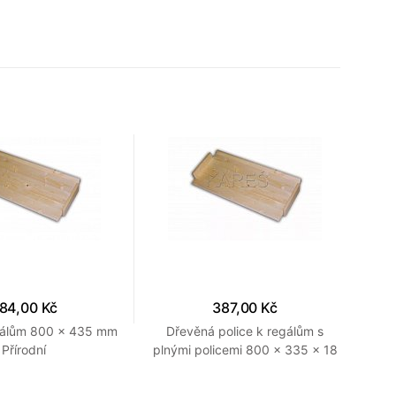
84,00 Kč
387,00 Kč
egálům 800 x 435 mm
Dřevěná police k regálům s
Přírodní
plnými policemi 800 x 335 x 18
mm (š x hl x v) Provedení
přírodní