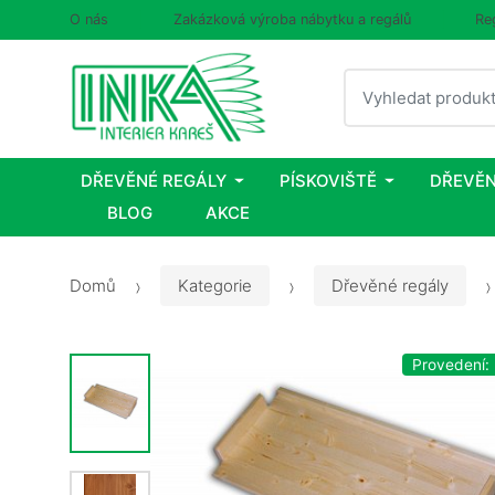
O nás
Zakázková výroba nábytku a regálů
Re
Vyhledat
DŘEVĚNÉ REGÁLY
PÍSKOVIŠTĚ
DŘEVĚN
BLOG
AKCE
Domů
Kategorie
Dřevěné regály
Provedení: