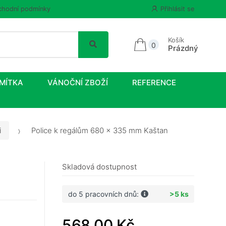
hodní podmínky
Přihlásit se
Košík
0
Prázdný
MÍTKA
VÁNOČNÍ ZBOŽÍ
REFERENCE
i
Police k regálům 680 x 335 mm Kaštan
Skladová dostupnost
do 5 pracovních dnů:
>5 ks
568,00 Kč