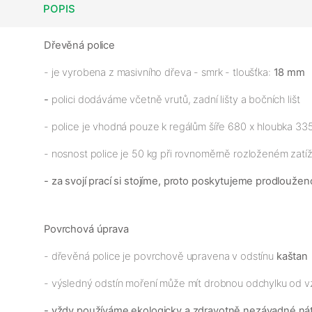
POPIS
Dřevěná police
- je vyrobena z masivního dřeva - smrk - tloušťka:
18 mm
-
polici dodáváme včetně vrutů, zadní lišty a bočních lišt
- police je vhodná pouze k regálům šíře 680 x hloubka 3
- nosnost police je 50 kg při rovnoměrně rozloženém zatíž
- za svojí prací si stojíme, proto poskytujeme prodloužen
Povrchová úprava
- dřevěná police je povrchově upravena v odstínu
kaštan
- výsledný odstín moření může mít drobnou odchylku od v
- vždy používáme ekologicky a zdravotně nezávadné ná