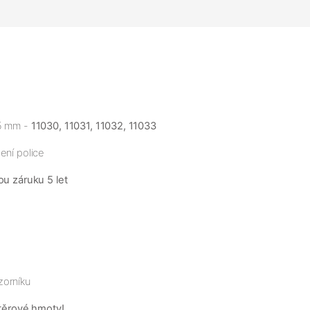
35 mm -
11030, 11031, 11032, 11033
ení police
ou záruku 5 let
zorníku
těrové hmoty!