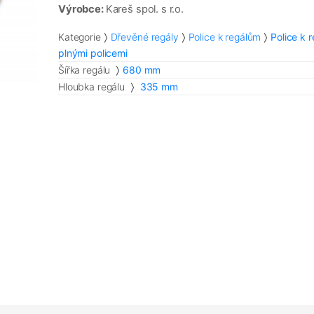
Výrobce:
Kareš spol. s r.o.
Kategorie
Dřevěné regály
Police k regálům
Police k 
plnými policemi
Šířka regálu
680 mm
Hloubka regálu
335 mm