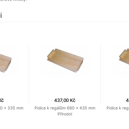
i
Kč
437,00 Kč
4
680 x 335 mm
Police k regálům 680 x 435 mm
Police k r
Přírodní