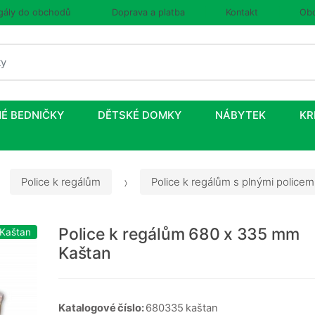
gály do obchodů
Doprava a platba
Kontakt
Obc
É BEDNIČKY
DĚTSKÉ DOMKY
NÁBYTEK
KR
Police k regálům
Police k regálům s plnými policem
Police k regálům 680 x 335 mm
 Kaštan
Kaštan
Katalogové číslo:
680335 kaštan