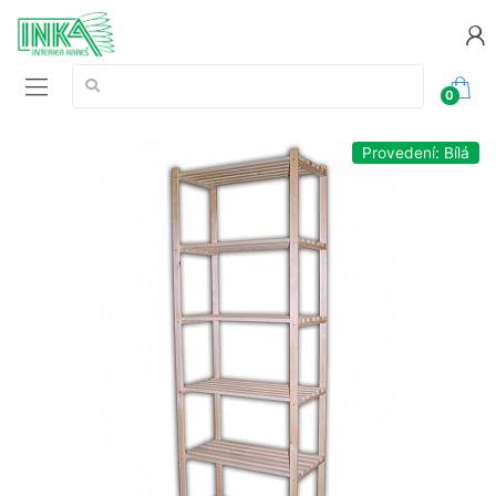
Vyhledávání:
0
Provedení: Bílá