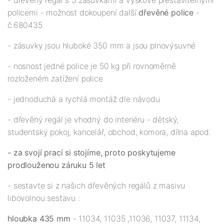
- dřevěný regál s 5 zásuvkami a výškově přestavitelnými
policemi - možnost dokoupení další
dřevěné police
-
č.680435
- zásuvky jsou hluboké 350 mm a jsou plnovýsuvné
- nosnost jedné police je 50 kg při rovnoměrně
rozloženém zatížení police
- jednoduchá a rychlá montáž dle návodu
- dřevěný regál je vhodný do interiéru - dětský,
studentský pokoj, kancelář, obchod, komora, dílna apod.
- za svojí prací si stojíme, proto poskytujeme
prodlouženou záruku 5 let
- sestavte si z našich dřevěných regálů z masivu
libovolnou sestavu :
hloubka 435 mm
- 11034, 11035 ,11036, 11037, 11134,