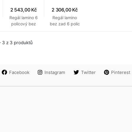
2 543,00 Kč
2 306,00 Kč
Regál lamino 6
Regál lamino
policový bez
bez zad 6 polic
zad 600 x 300
450 x 300 x
x 1840 mm
1840 mm Buk
 3 z 3 produktů
Třešeň
Facebook
Instagram
Twitter
Pinterest