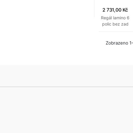
2 731,00 Kč
Regál lamino 6
polic bez zad
800 x 300 x
1840 mm
Zobrazeno 1–
Třešeň