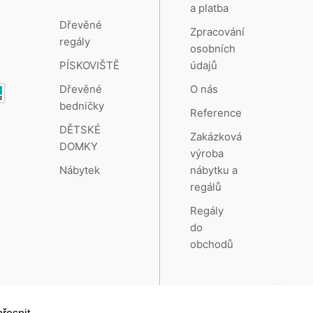
a platba
Dřevěné
Zpracování
regály
osobních
údajů
PÍSKOVIŠTĚ
O nás
Dřevěné
bedničky
Reference
DĚTSKÉ
Zakázková
DOMKY
výroba
nábytku a
Nábytek
regálů
Regály
do
obchodů