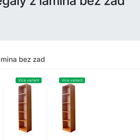
gály z lamina bez zad
amina bez zad
Více variant
Více variant