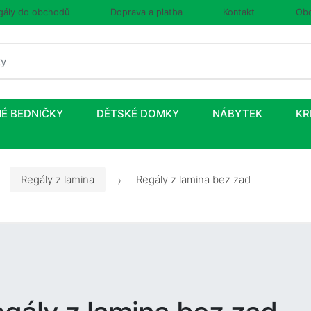
gály do obchodů
Doprava a platba
Kontakt
Obc
É BEDNIČKY
DĚTSKÉ DOMKY
NÁBYTEK
KR
Regály z lamina
Regály z lamina bez zad