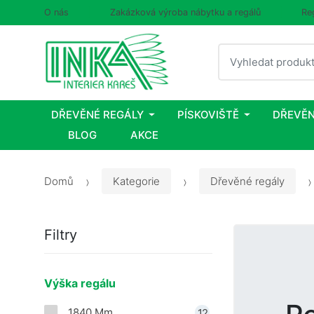
O nás
Zakázková výroba nábytku a regálů
Re
Vyhledat
DŘEVĚNÉ REGÁLY
PÍSKOVIŠTĚ
DŘEVĚN
BLOG
AKCE
Domů
Kategorie
Dřevěné regály
Filtry
Výška regálu
1840 Mm
12