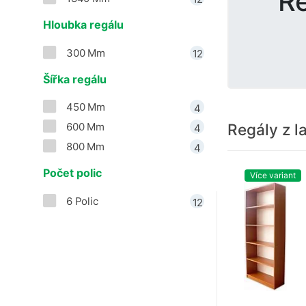
Re
Hloubka regálu
300 Mm
12
Šířka regálu
450 Mm
4
Regály z l
600 Mm
4
800 Mm
4
Počet polic
Více variant
6 Polic
12