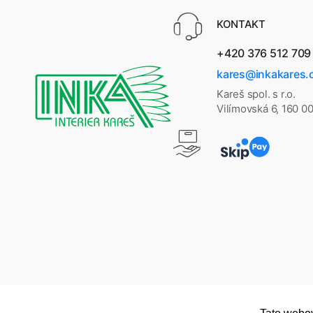
KONTAKT
+420 376 512 709
kares@inkakares.
Kareš spol. s r.o.
Vilímovská 6, 160 0