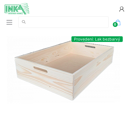
Vyhledávání:
0
Provedení: Lak bezbarvý