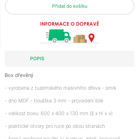
Přidat do košíku
POPIS
Box dřevěný
- vyrobena z tuzemského masivního dřeva - smrk
- dno MDF - tloušťka 3 mm - provedení bílé
- velikost boxu: 600 x 400 x 130 mm (š x hl x v)
- praktické otvory pro ruce po obou stranách
- široká možnost použití (v kuchyni, dílně, pracovně,