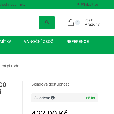
hodní podmínky
Přihlásit se
Košík
0
Prázdný
MÍTKA
VÁNOČNÍ ZBOŽÍ
REFERENCE
ní přírodní
300
Skladová dostupnost
í
Skladem:
>5 ks
422,00 Kč