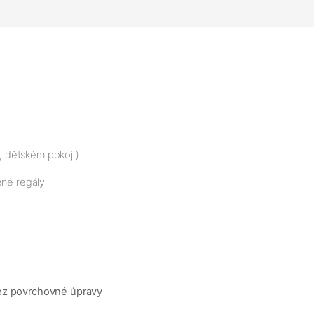
i, dětském pokoji)
ěné regály
ez povrchovné úpravy