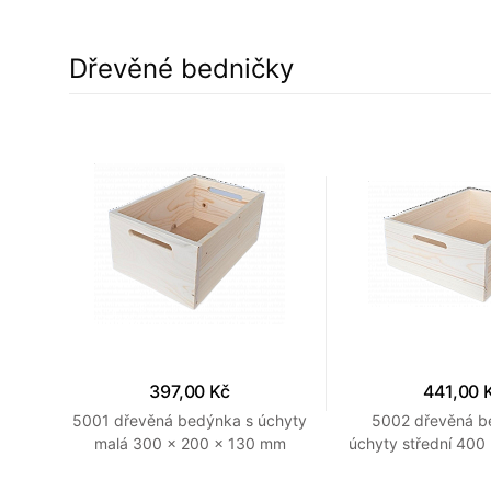
Dřevěné bedničky
397,00 Kč
441,00 
00 x
5001 dřevěná bedýnka s úchyty
5002 dřevěná b
rodní
malá 300 x 200 x 130 mm
úchyty střední 400
Přírodní
mm Provedení p