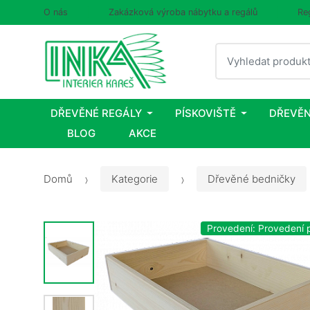
O nás
Zakázková výroba nábytku a regálů
Re
Vyhledat
DŘEVĚNÉ REGÁLY
PÍSKOVIŠTĚ
DŘEVĚN
BLOG
AKCE
Domů
Kategorie
Dřevěné bedničky
Provedení: Provedení p