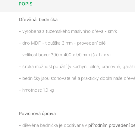
POPIS
Dřevěná bednička
- vyrobena z tuzemského masivního dřeva - smrk
- dno MDF - tloušťka 3 mm - provedení bílé
- velikost boxu: 300 x 400 x 90 mm (š x hl x v)
- široká možnost použití (v kuchyni, dílně, pracovně, garáž
- bedničky jsou stohovatelné a prakticky doplní naše dřev
- hmotnost: 1,0 kg
Povrchová úprava
- dřevěná bednička je dodávána v
přírodním provedení b