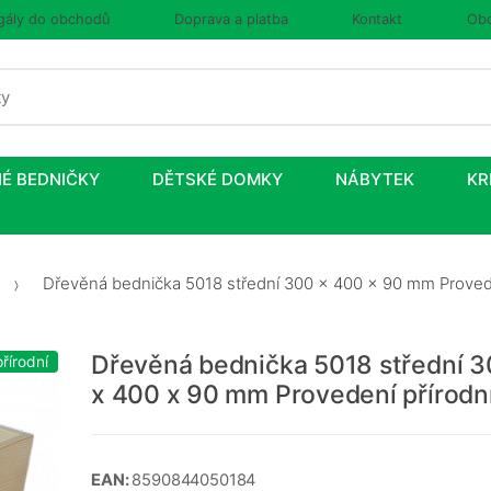
gály do obchodů
Doprava a platba
Kontakt
Obc
É BEDNIČKY
DĚTSKÉ DOMKY
NÁBYTEK
KR
Dřevěná bednička 5018 střední 300 x 400 x 90 mm Provede
Dřevěná bednička 5018 střední 
řírodní
x 400 x 90 mm Provedení přírodn
EAN:
8590844050184