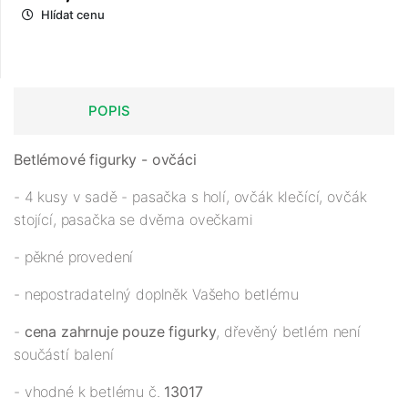
Hlídat cenu
POPIS
Betlémové figurky - ovčáci
- 4 kusy v sadě - pasačka s holí, ovčák klečící, ovčák
stojící, pasačka se dvěma ovečkami
- pěkné provedení
- nepostradatelný doplněk Vašeho betlému
-
cena zahrnuje pouze figurky
, dřevěný betlém není
součástí balení
- vhodné k betlému č.
13017