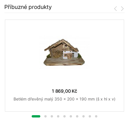
Příbuzné produkty
1 869,00 Kč
Betlém dřevěný malý 350 x 200 x 190 mm (š x hl x v)