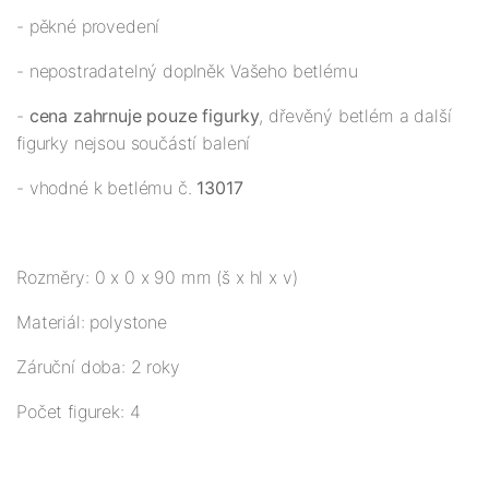
- pěkné provedení
- nepostradatelný doplněk Vašeho betlému
-
cena zahrnuje pouze figurky
, dřevěný betlém a další
figurky nejsou součástí balení
- vhodné k betlému č.
13017
Rozměry: 0 x 0 x 90 mm (š x hl x v)
Materiál: polystone
Záruční doba: 2 roky
Počet figurek: 4