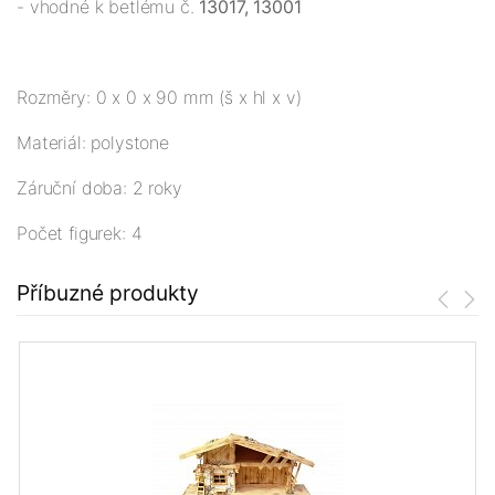
- vhodné k betlému č.
13017, 13001
Rozměry: 0 x 0 x 90 mm (š x hl x v)
Materiál: polystone
Záruční doba: 2 roky
Počet figurek: 4
Příbuzné produkty