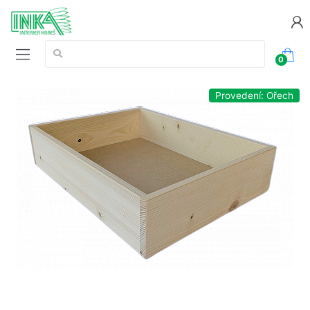
Vyhledávání:
0
Provedení: Ořech