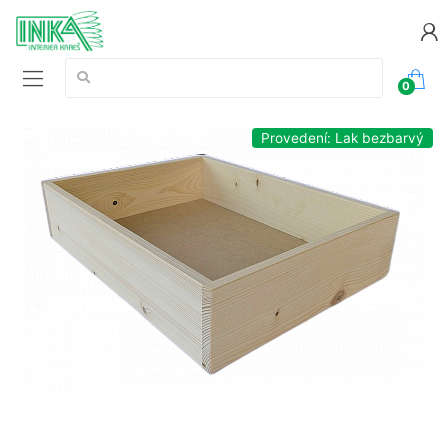
Vyhledávání:
0
Provedení: Lak bezbarvý