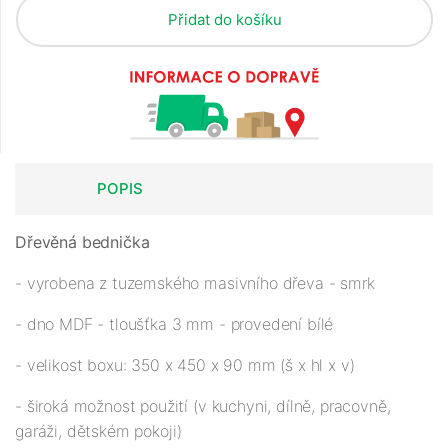
Přidat do košíku
POPIS
Dřevěná bednička
- vyrobena z tuzemského masivního dřeva - smrk
- dno MDF - tloušťka 3 mm - provedení bílé
- velikost boxu: 350 x 450 x 90 mm (š x hl x v)
- široká možnost použití (v kuchyni, dílně, pracovně,
garáži, dětském pokoji)