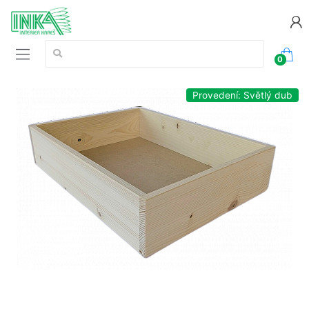
Vyhledávání:
0
Provedení: Světlý dub