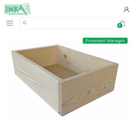
Vyhledávání:
0
Provedení: Mahagon