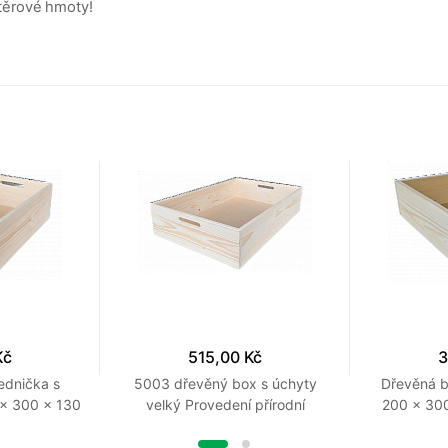
těrové hmoty!
Kč
515,00 Kč
3
ednička s
5003 dřevěný box s úchyty
Dřevěná 
 x 300 x 130
velký Provedení přírodní
200 x 300
řírodní