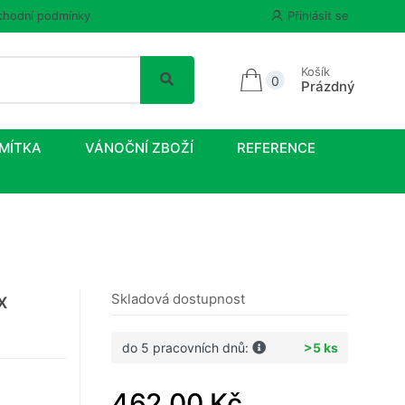
hodní podmínky
Přihlásit se
Košík
0
Prázdný
MÍTKA
VÁNOČNÍ ZBOŽÍ
REFERENCE
x
Skladová dostupnost
do 5 pracovních dnů:
>5 ks
462,00 Kč