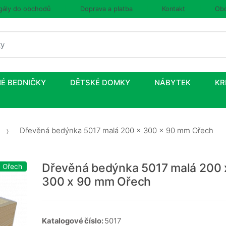
gály do obchodů
Doprava a platba
Kontakt
Obc
É BEDNIČKY
DĚTSKÉ DOMKY
NÁBYTEK
KR
Dřevěná bedýnka 5017 malá 200 x 300 x 90 mm Ořech
Dřevěná bedýnka 5017 malá 200 
: Ořech
300 x 90 mm Ořech
Katalogové číslo:
5017