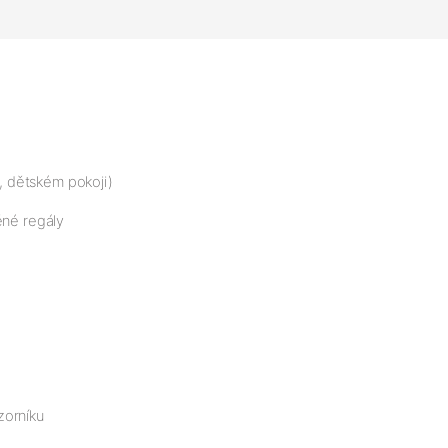
i, dětském pokoji)
ěné regály
zorníku