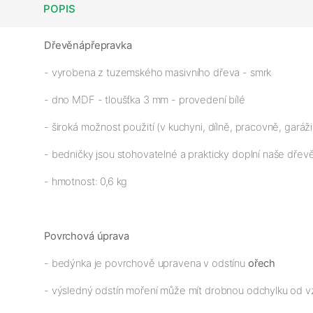
POPIS
Dřevěná
přepravka
- vyrobena z tuzemského masivního dřeva - smrk
- dno MDF - tloušťka 3 mm - provedení bílé
- široká možnost použití (v kuchyni, dílně, pracovně, garáž
- bedničky jsou stohovatelné a prakticky doplní naše dřev
- hmotnost: 0,6 kg
Povrchová úprava
- bedýnka je povrchově upravena v odstínu
ořech
- výsledný odstín moření může mít drobnou odchylku od v