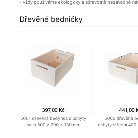
- vždy používáme ekologicky a zdravotně nezávadné ná
Dřevěné bedničky
397,00 Kč
441,00 
00 x
5001 dřevěná bedýnka s úchyty
5002 dřevěná b
rodní
malá 300 x 200 x 130 mm
úchyty střední 400
Přírodní
mm Provedení p