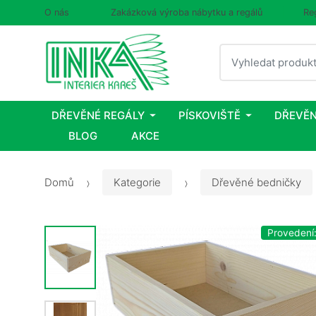
O nás
Zakázková výroba nábytku a regálů
Re
Vyhledat
DŘEVĚNÉ REGÁLY
PÍSKOVIŠTĚ
DŘEVĚN
BLOG
AKCE
Domů
Kategorie
Dřevěné bedničky
Provedení