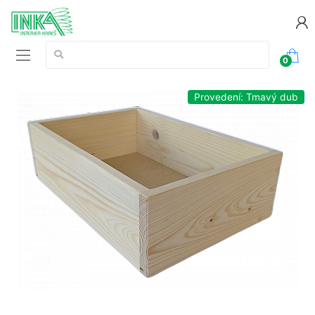
Vyhledávání:
0
Provedení: Tmavý dub