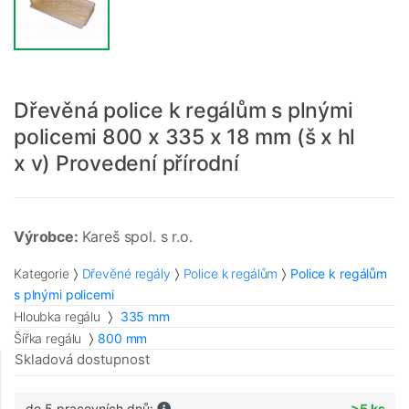
Dřevěná police k regálům s plnými
policemi 800 x 335 x 18 mm (š x hl
x v) Provedení přírodní
Výrobce:
Kareš spol. s r.o.
Kategorie
Dřevěné regály
Police k regálům
Police k regálům
s plnými policemi
Hloubka regálu
335 mm
Šířka regálu
800 mm
Skladová dostupnost
do 5 pracovních dnů:
>5 ks