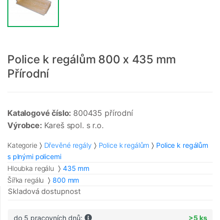
Police k regálům 800 x 435 mm
Přírodní
Katalogové číslo:
800435 přírodní
Výrobce:
Kareš spol. s r.o.
Kategorie
Dřevěné regály
Police k regálům
Police k regálům
s plnými policemi
Hloubka regálu
435 mm
Šířka regálu
800 mm
Skladová dostupnost
do 5 pracovních dnů:
>5 ks