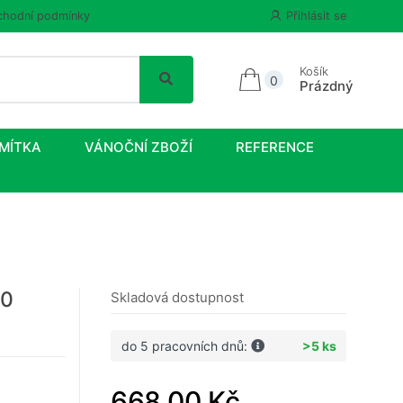
hodní podmínky
Přihlásit se
Košík
0
Prázdný
MÍTKA
VÁNOČNÍ ZBOŽÍ
REFERENCE
00
Skladová dostupnost
do 5 pracovních dnů:
>5 ks
668,00 Kč