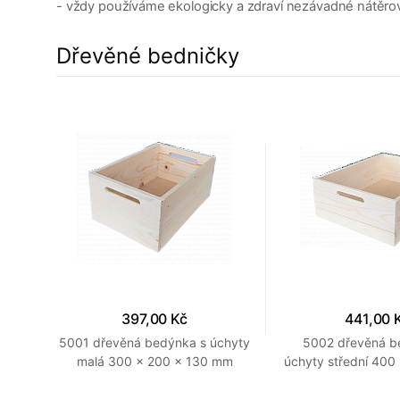
- vždy používáme ekologicky a zdraví nezávadné nátěro
Dřevěné bedničky
397,00 Kč
441,00 
00 x
5001 dřevěná bedýnka s úchyty
5002 dřevěná b
rodní
malá 300 x 200 x 130 mm
úchyty střední 400
Přírodní
mm Provedení p