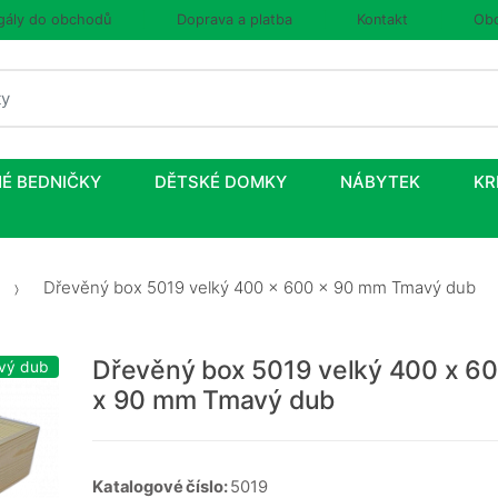
gály do obchodů
Doprava a platba
Kontakt
Obc
É BEDNIČKY
DĚTSKÉ DOMKY
NÁBYTEK
KR
Dřevěný box 5019 velký 400 x 600 x 90 mm Tmavý dub
Dřevěný box 5019 velký 400 x 6
vý dub
x 90 mm Tmavý dub
Katalogové číslo:
5019