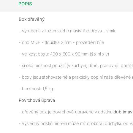
POPIS
Box dřevěný
- vyrobena z tuzemského masivního dřeva - smrk
- dno MDF - tloušťka 3 mm - provedení bílé
- velikost boxu: 400 x 600 x 90 mm (š x hl x v)
- široká možnost použití (v kuchyni, dílně, pracovně, garáž
- boxy jsou stohovatelné a prakticky doplní naše dřevěné 
- hmotnost: 1,6 kg
Povrchová úprava
- dřevěný box je povrchově upravena v odstínu
dub tmav
- výsledný odstín moření může mít drobnou odchylku od v