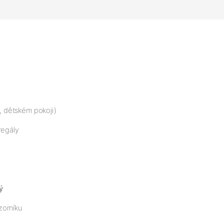
i, dětském pokoji)
regály
ý
zorníku