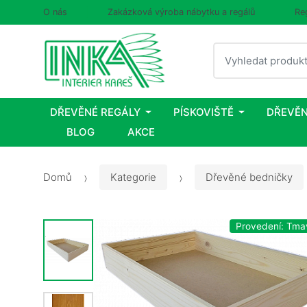
O nás
Zakázková výroba nábytku a regálů
Re
Vyhledat
DŘEVĚNÉ REGÁLY
PÍSKOVIŠTĚ
DŘEVĚN
BLOG
AKCE
Domů
Kategorie
Dřevěné bedničky
Provedení: Tma