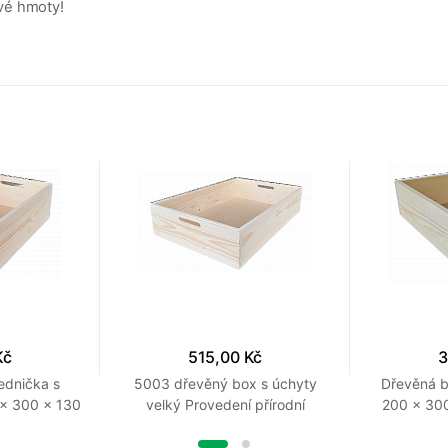
vé hmoty!
Kč
515,00 Kč
3
ednička s
5003 dřevěný box s úchyty
Dřevěná 
 x 300 x 130
velký Provedení přírodní
200 x 300
řírodní