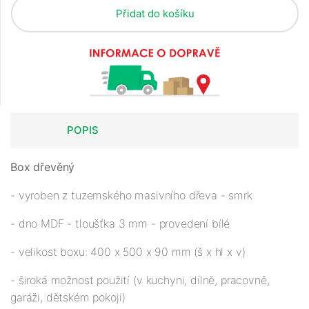
Přidat do košíku
POPIS
Box dřevěný
- vyroben z tuzemského masivního dřeva - smrk
- dno MDF - tloušťka 3 mm - provedení bílé
- velikost boxu: 400 x 500 x 90 mm (š x hl x v)
- široká možnost použití (v kuchyni, dílně, pracovně,
garáži, dětském pokoji)