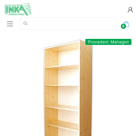
Vyhledávání:
0
Provedení: Mahagon