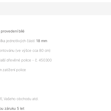
 provedení bílé
ťka jednotlivých částí:
18 mm
amontovánu (ve výšce cca 80 cm)
alší dřevěné police - č. 450300
 zatížení police
ří, Vašeho obchodu atd.
ou záruku 5 let