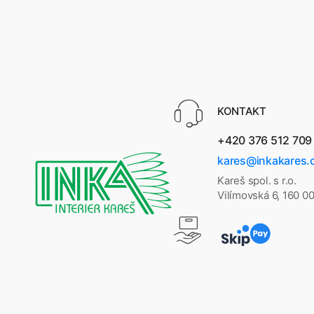
KONTAKT
+420 376 512 709
kares@inkakares.
Kareš spol. s r.o.
Vilímovská 6, 160 0