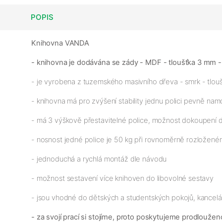
POPIS
Knihovna VANDA
- knihovna je dodávána se zády - MDF - tloušťka 3 mm -
- je vyrobena z tuzemského masivního dřeva - smrk - tlouš
- knihovna má pro zvýšení stability jednu polici pevně n
- má 3 výškově přestavitelné police, možnost dokoupení d
- nosnost jedné police je 50 kg při rovnoměrně rozloženém
- jednoduchá a rychlá montáž dle návodu
- možnost sestavení více knihoven do libovolné sestavy
- jsou vhodné do dětských a studentských pokojů, kancelá
- za svojí prací si stojíme, proto poskytujeme prodloužen