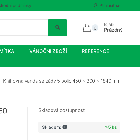
hodní podmínky
Přihlásit se
Košík
0
Prázdný
MÍTKA
VÁNOČNÍ ZBOŽÍ
REFERENCE
Knihovna vanda se zády 5 polic 450 x 300 x 1840 mm
450
Skladová dostupnost
Skladem:
>5 ks