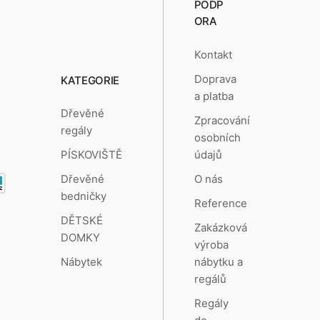
PODP
ORA
Kontakt
Doprava
KATEGORIE
a platba
Dřevěné
Zpracování
regály
osobních
údajů
PÍSKOVIŠTĚ
O nás
Dřevěné
bedničky
Reference
DĚTSKÉ
Zakázková
DOMKY
výroba
nábytku a
Nábytek
regálů
Regály