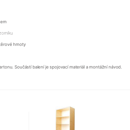
kem
zorníku
těrové hmoty
tonu. Součástí balení je spojovací materiál a montážní návod.