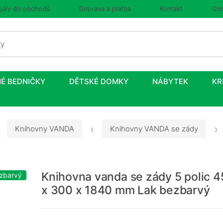
gály do obchodů
Doprava a platba
Kontakt
Obc
É BEDNIČKY
DĚTSKÉ DOMKY
NÁBYTEK
KR
Knihovny VANDA
Knihovny VANDA se zády
Knihovna vanda se zády 5 polic 
ezbarvý
x 300 x 1840 mm Lak bezbarvý