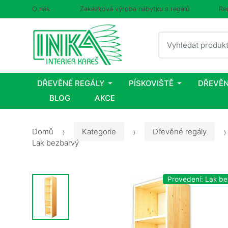
O nás
Zakázková výroba nábytku a regálů
Re
Vyhledat
DŘEVĚNÉ REGÁLY
PÍSKOVIŠTĚ
DŘEVĚN
BLOG
AKCE
Domů
Kategorie
Dřevěné regály
Lak bezbarvý
Provedení: Lak b