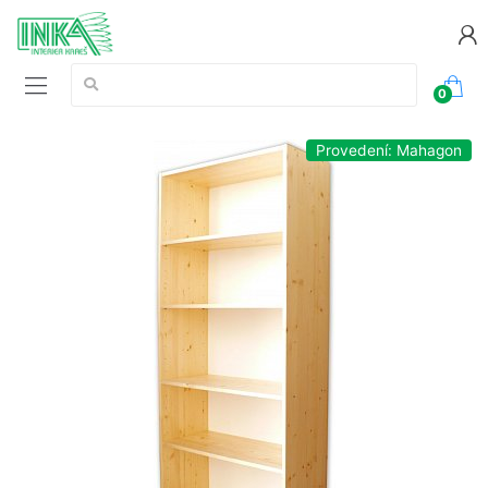
Vyhledávání:
0
Provedení: Mahagon