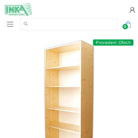
Vyhledávání:
0
Provedení: Ořech