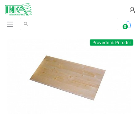
Vyhledávání:
0
Provedení: Přírodní