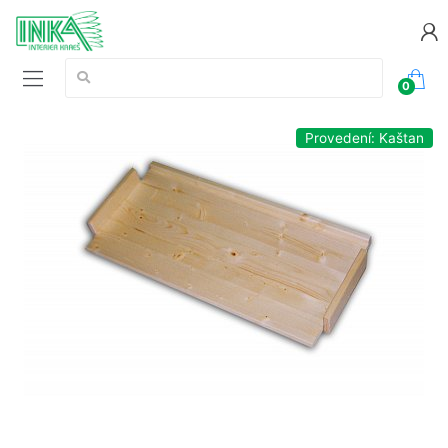
Vyhledávání:
0
Provedení: Kaštan