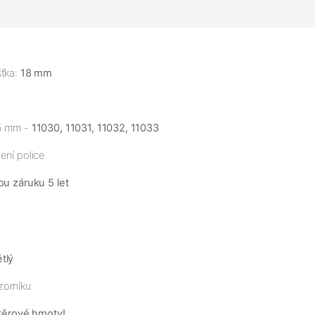
šťka:
18 mm
35 mm -
11030, 11031, 11032, 11033
ení police
ou záruku 5 let
tlý
zorníku
těrové hmoty!