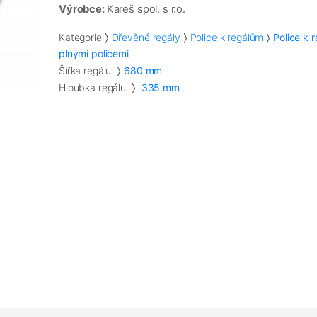
Výrobce:
Kareš spol. s r.o.
Kategorie
Dřevěné regály
Police k regálům
Police k 
plnými policemi
Šířka regálu
680 mm
Hloubka regálu
335 mm