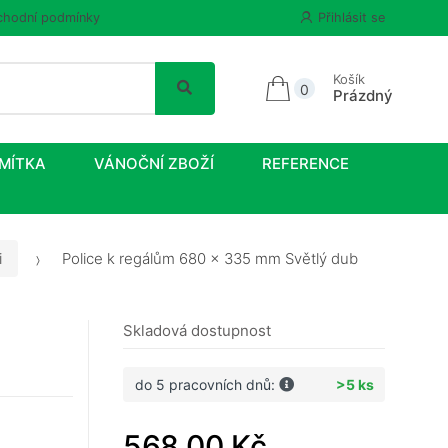
hodní podmínky
Přihlásit se
Košík
0
Prázdný
MÍTKA
VÁNOČNÍ ZBOŽÍ
REFERENCE
i
Police k regálům 680 x 335 mm Světlý dub
Skladová dostupnost
do 5 pracovních dnů:
>5 ks
568,00 Kč