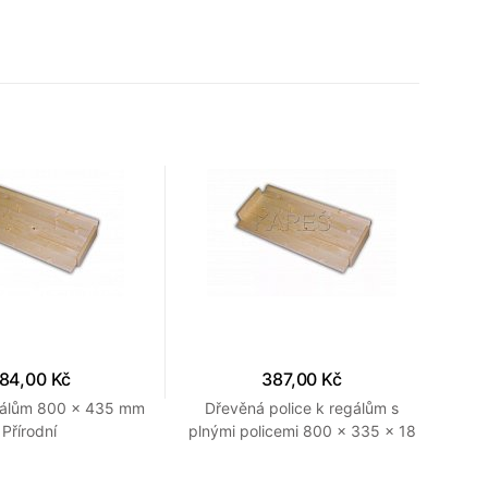
84,00 Kč
387,00 Kč
egálům 800 x 435 mm
Dřevěná police k regálům s
Přírodní
plnými policemi 800 x 335 x 18
mm (š x hl x v) Provedení
přírodní