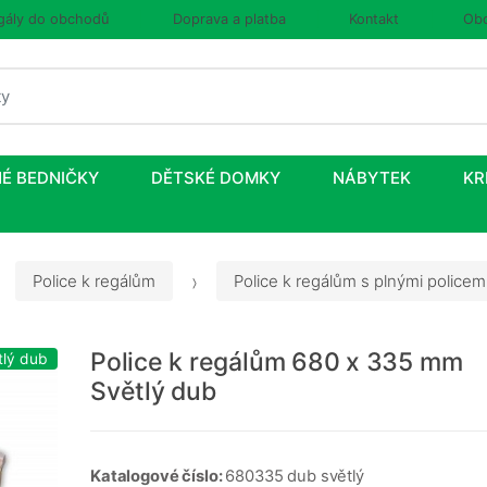
gály do obchodů
Doprava a platba
Kontakt
Obc
É BEDNIČKY
DĚTSKÉ DOMKY
NÁBYTEK
KR
Police k regálům
Police k regálům s plnými policem
Police k regálům 680 x 335 mm
tlý dub
Světlý dub
Katalogové číslo:
680335 dub světlý