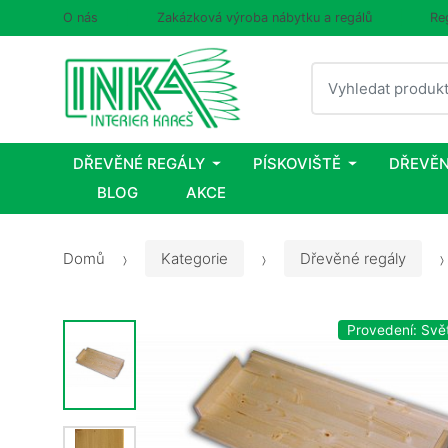
O nás
Zakázková výroba nábytku a regálů
Re
Vyhledat
DŘEVĚNÉ REGÁLY
PÍSKOVIŠTĚ
DŘEVĚN
BLOG
AKCE
Domů
Kategorie
Dřevěné regály
Provedení: Svě