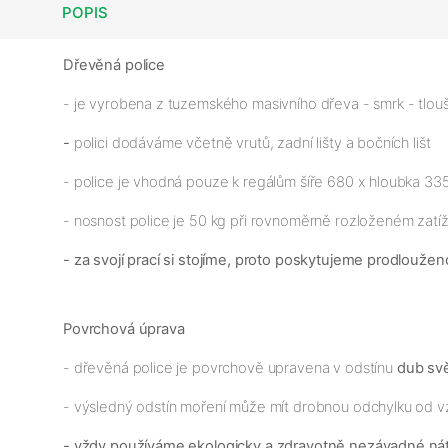
POPIS
Dřevěná police
- je vyrobena z tuzemského masivního dřeva - smrk - tlou
-
polici dodáváme včetně vrutů, zadní lišty a bočních lišt
- police je vhodná pouze k regálům šíře 680 x hloubka 3
- nosnost police je 50 kg při rovnoměrně rozloženém zatíž
- za svojí prací si stojíme, proto poskytujeme prodloužen
Povrchová úprava
- dřevěná police je povrchově upravena v odstínu
dub svě
- výsledný odstín moření může mít drobnou odchylku od v
- vždy používáme ekologicky a zdravotně nezávadné ná