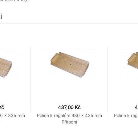
i
Kč
437,00 Kč
4
680 x 335 mm
Police k regálům 680 x 435 mm
Police k r
Přírodní