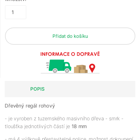
Přidat do košíku
POPIS
Dřevěný regál rohový
- je vyroben z tuzemského masivního dřeva - smrk -
tloušťka jednotlivých částí je
18 mm
- má 4 výškově přestavitelné police, možnost dokoupení