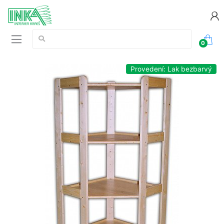
Vyhledávání:
0
Provedení: Lak bezbarvý