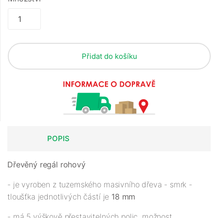
Přidat do košíku
POPIS
Dřevěný regál rohový
- je vyroben z tuzemského masivního dřeva - smrk -
tloušťka jednotlivých částí je
18 mm
- má 5 výškově přestavitelných polic, možnost