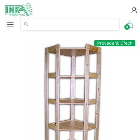
Vyhledávání:
0
Provedení: Ořech