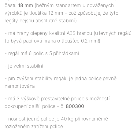
částí:
18 mm
(běžným standartem u dovážených
výrobků je tloušťka 12 mm - což způsobuje, že tyto
regály nejsou absolutně stabilní)
- má hrany olepeny kvalitní ABS hranou (u levných regálů
to bývá papírová hrana o tloušťce 0,2 mm!)
- regál má 6 polic s 5 přihrádkami
- je velmi stabilní
- pro zvýšení stability regálu je jedna police pevně
namontována
- má 3 výškově přestavitelné police s možností
dokoupení další police - č.
800300
- nosnost jedné police je 40 kg při rovnoměrně
rozloženém zatížení police