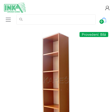
Vyhledávání:
0
Provedení: Bílá