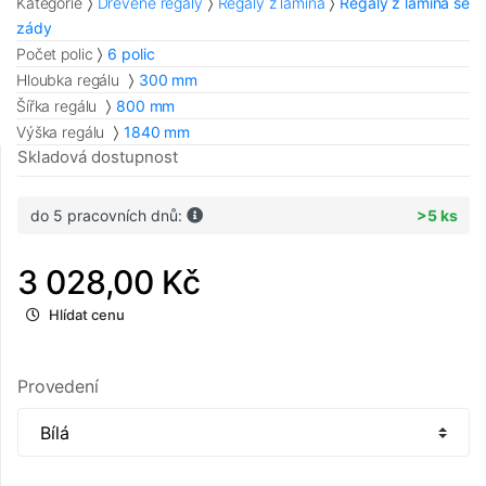
Kategorie
Dřevěné regály
Regály z lamina
Regály z lamina se
zády
Počet polic
6 polic
Hloubka regálu
300 mm
Šířka regálu
800 mm
Výška regálu
1840 mm
Skladová dostupnost
do 5 pracovních dnů:
>5 ks
3 028,00 Kč
Hlídat cenu
Provedení