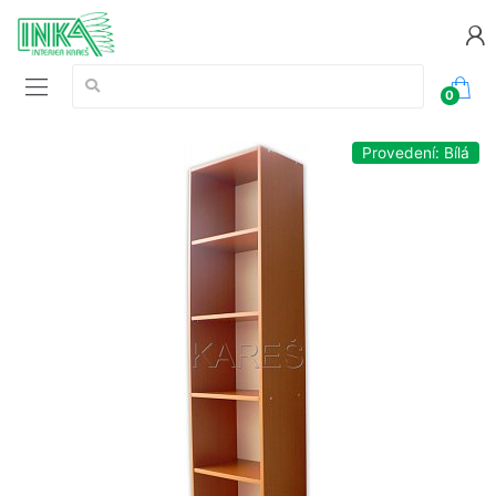
Vyhledávání:
0
Provedení: Bílá