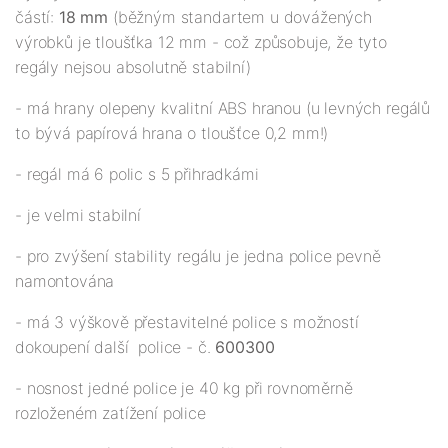
částí:
18 mm
(běžným standartem u dovážených
výrobků je tloušťka 12 mm - což způsobuje, že tyto
regály nejsou absolutně stabilní)
- má hrany olepeny kvalitní ABS hranou (u levných regálů
to bývá papírová hrana o tloušťce 0,2 mm!)
- regál má 6 polic s 5 přihradkámi
- je velmi stabilní
- pro zvýšení stability regálu je jedna police pevně
namontována
- má 3 výškově přestavitelné police s možností
dokoupení další police - č.
600300
- nosnost jedné police je 40 kg při rovnoměrně
rozloženém zatížení police