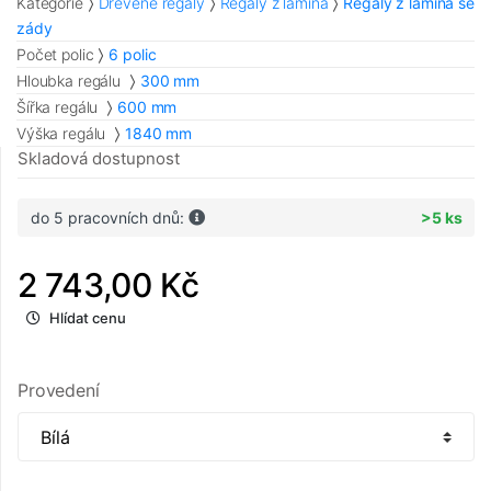
Kategorie
Dřevěné regály
Regály z lamina
Regály z lamina se
zády
Počet polic
6 polic
Hloubka regálu
300 mm
Šířka regálu
600 mm
Výška regálu
1840 mm
Skladová dostupnost
do 5 pracovních dnů:
>5 ks
2 743,00 Kč
Hlídat cenu
Provedení