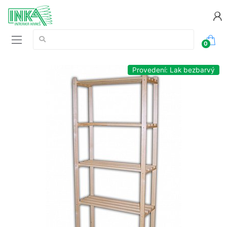
Vyhledávání:
0
Provedení: Lak bezbarvý