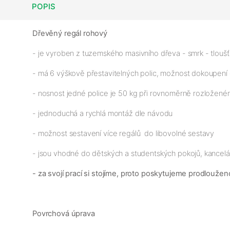
POPIS
Dřevěný regál rohový
- je vyroben z tuzemského masivního dřeva - smrk - tloušťk
- má 6 výškově přestavitelných polic, možnost dokoupení 
- nosnost jedné police je 50 kg při rovnoměrně rozloženém
- jednoduchá a rychlá montáž dle návodu
- možnost sestavení více regálů do libovolné sestavy
- jsou vhodné do dětských a studentských pokojů, kancelář
- za svojí prací si stojíme, proto poskytujeme prodloužen
Povrchová úprava