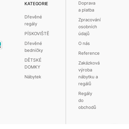
Doprava
KATEGORIE
a platba
Dřevěné
Zpracování
regály
osobních
údajů
PÍSKOVIŠTĚ
O nás
Dřevěné
bedničky
Reference
DĚTSKÉ
Zakázková
DOMKY
výroba
nábytku a
Nábytek
regálů
Regály
do
obchodů