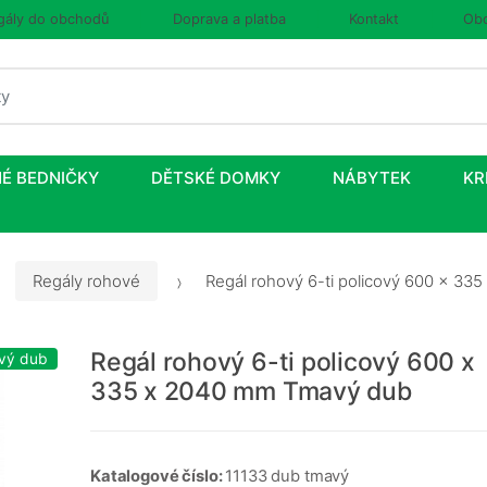
gály do obchodů
Doprava a platba
Kontakt
Obc
É BEDNIČKY
DĚTSKÉ DOMKY
NÁBYTEK
KR
Regály rohové
Regál rohový 6-ti policový 600 x 3
Regál rohový 6-ti policový 600 x
vý dub
335 x 2040 mm Tmavý dub
Katalogové číslo:
11133 dub tmavý