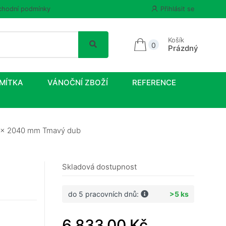
hodní podmínky
Přihlásit se
Košík
0
Prázdný
MÍTKA
VÁNOČNÍ ZBOŽÍ
REFERENCE
35 x 2040 mm Tmavý dub
Skladová dostupnost
do 5 pracovních dnů:
>5 ks
6 833,00 Kč