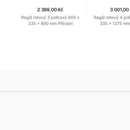
2 399,00 Kč
3 001,00
700 x
Regál rohový 3 policový 600 x
Regál rohový 4 pol
í
335 x 890 mm Přírodní
335 x 1275 mm 