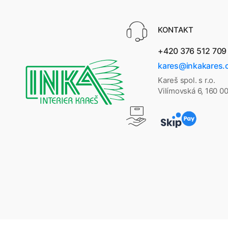
KONTAKT
+420 376 512 709
kares@inkakares.
Kareš spol. s r.o.
Vilímovská 6, 160 0