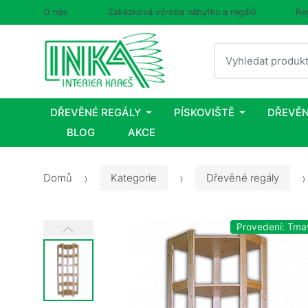
O nás
Zakázková výroba nábytku a regálů
Re
Vyhledat
DŘEVĚNÉ REGÁLY
PÍSKOVIŠTĚ
DŘEVĚN
BLOG
AKCE
Domů
Kategorie
Dřevěné regály
Provedení: Tma