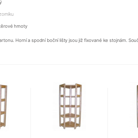
ý
zorníku
těrové hmoty
nu. Horní a spodní boční lišty jsou již fixované ke stojnám. Součá