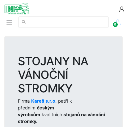
Vyhledávání:
0
STOJANY NA
VÁNOČNÍ
STROMKY
Firma
Kareš s.r.o.
patří k
předním
českým
výrobcům
kvalitních
stojanů na vánoční
stromky.